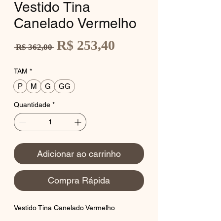
Vestido Tina
Canelado Vermelho
Preço
R$ 253,40
Preço
 R$ 362,00 
promocional
normal
TAM
*
P
M
G
GG
Quantidade
*
Adicionar ao carrinho
Compra Rápida
Vestido Tina Canelado Vermelho