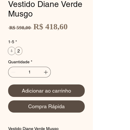
Vestido Diane Verde
Musgo
Preço
R$ 418,60
Preço
 R$ 598,00 
promocional
normal
1-5
*
2
1
Quantidade
*
Adicionar ao carrinho
Compra Rápida
Vestido Diane Verde Musgo