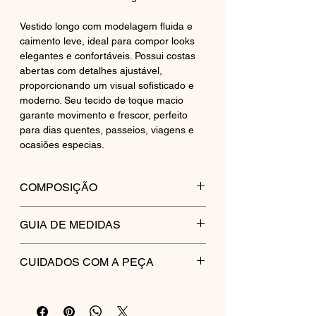
Vestido longo com modelagem fluida e
caimento leve, ideal para compor looks
elegantes e confortáveis. Possui costas
abertas com detalhes ajustável,
proporcionando um visual sofisticado e
moderno. Seu tecido de toque macio
garante movimento e frescor, perfeito
para dias quentes, passeios, viagens e
ocasiões especias.
COMPOSIÇÃO
80% VISCOSE
GUIA DE MEDIDAS
20% LINHO
GUIA DO PP AO GG
CUIDADOS COM A PEÇA
PP
P
M
G
Lavagem delicada à mão ou em ciclo
suave na máquina dentro de
BUSTO(cm)
86-
90-
94-
98-