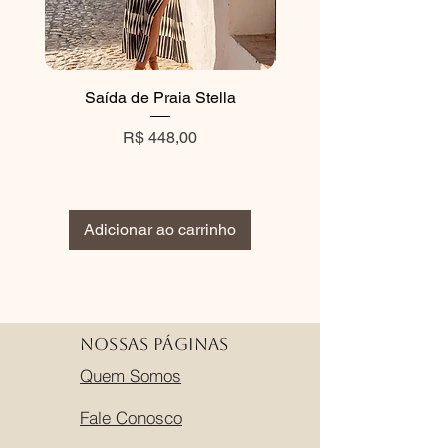
Saída de Praia Stella
Vestido Gypsy Pre
Preço
Preço normal
R$ 448,00
R$ 360,00
Adicionar ao carrinho
Adicionar ao carri
Nossas Páginas
Quem Somos
Fale Conosco