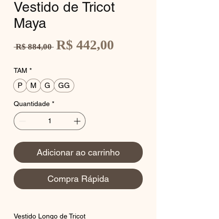
Vestido de Tricot
Maya
Preço
R$ 442,00
Preço
 R$ 884,00 
promocional
normal
TAM
*
P
M
G
GG
Quantidade
*
Adicionar ao carrinho
Compra Rápida
Vestido Longo de Tricot