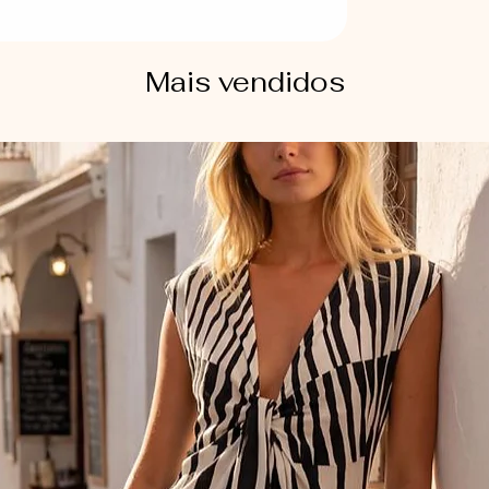
Lavagem delicada à
dentro de saquinho
protetor. Secar à s
Mais vendidos
média.