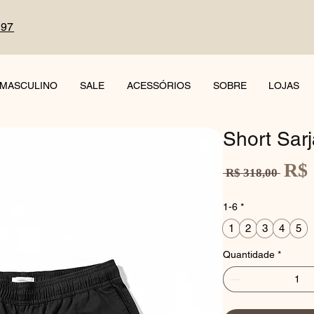
497
MASCULINO
SALE
ACESSÓRIOS
SOBRE
LOJAS
Short Sar
R$ 
Preço
 R$ 318,00 
normal
1-6
*
1
2
3
4
5
Quantidade
*