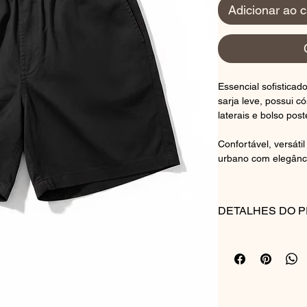
Adicionar ao c
Essencial sofisticad
sarja leve, possui c
laterais e bolso post
Confortável, versáti
urbano com elegânci
DETALHES DO 
COMPOSIÇÃO:
91% VISCOSE
09% POLIESTER
CUIDADOS COM A 