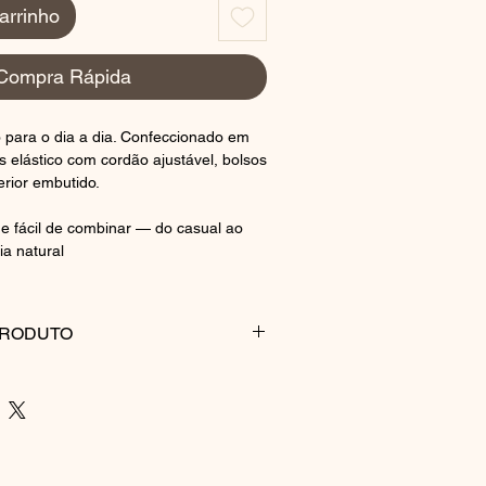
arrinho
Compra Rápida
o para o dia a dia. Confeccionado em
ós elástico com cordão ajustável, bolsos
erior embutido.
l e fácil de combinar — do casual ao
a natural
PRODUTO
PEÇA