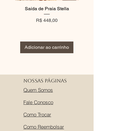
Saída de Praia Stella
Vestido Gypsy Pre
Preço
Preço normal
R$ 448,00
R$ 360,00
Adicionar ao carrinho
Adicionar ao carri
Nossas Páginas
Quem Somos
Fale Conosco
Como Trocar
Como Reembolsar