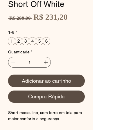
Short Off White
Preço
R$ 231,20
Preço
 R$ 289,00 
promocional
normal
1-6
*
1
2
3
4
5
6
Quantidade
*
Adicionar ao carrinho
Compra Rápida
Short masculino, com forro em tela para
maior conforto e segurança.