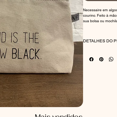
Necessaire em algod
courino. Feito à mão
sua bolsa ou mochil
DETALHES DO 
Material: algodão cr
Fechamento: zíper 
Produção: feita à m
Uso: ideal para leva
Peso: 0,15 kg
Marca: AF BRAND
CUIDADOS COM A 
Lavar à mão ou no c
Não usar alvejante e
Secar à sombra (não
Mais vendidos
Não deixar de molho