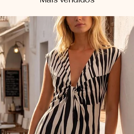
Passar do avesso em
diretamente sobre a
courino.
Para conservar o co
levemente úmido e 