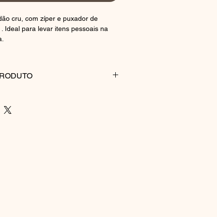
ão cru, com zíper e puxador de
 . Ideal para levar itens pessoais na
a.
PRODUTO
u
com puxador de courino
ão
r itens pessoais na bolsa ou mochila
PEÇA
iclo delicado, com sabão neutro.
 evitar produtos abrasivos.
 usar secadora).
 por muito tempo.