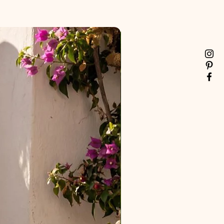
 temperatura baixa; evite passar
 estampa (se houver) e sobre o
urino, limpe apenas com pano
não encharque.