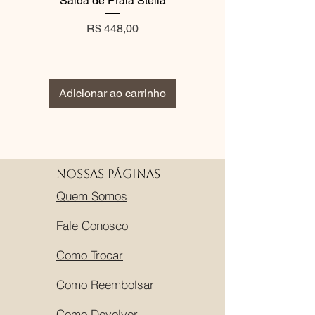
Saída de Praia Stella
Vestido Gypsy Pre
Para conservar o courino, limpe apenas
Preço
Preço normal
com pano levemente úmido e não
R$ 448,00
R$ 360,00
encharque.
Adicionar ao carrinho
Adicionar ao carri
Nossas Páginas
Quem Somos
Fale Conosco
Como Trocar
Como Reembolsar
Como Devolver