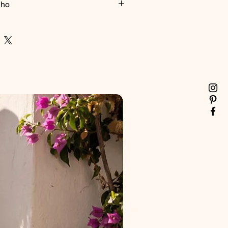
nho
o
PEÇA
Comprimento 70 cm
Comprimento 72 cm
gua fria, não usar alvejante, secar à
Comprimento 74 cm
sar ferro diretamente sobre a estampa.
 Comprimento 76 cm