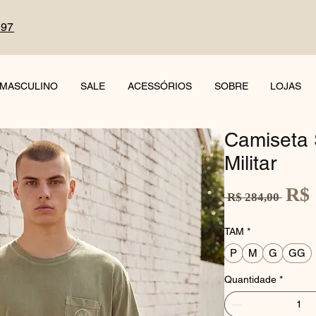
497
MASCULINO
SALE
ACESSÓRIOS
SOBRE
LOJAS
Camiseta 
Militar
R$ 
Preço
 R$ 284,00 
normal
TAM
*
P
M
G
GG
Quantidade
*