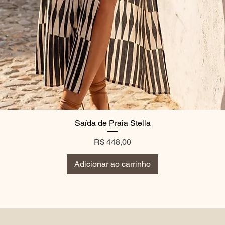
Saída de Praia Stella
Preço
R$ 448,00
Adicionar ao carrinho