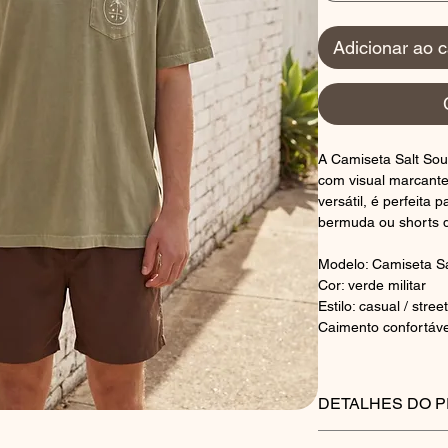
Adicionar ao c
A Camiseta Salt Soul
com visual marcante 
versátil, é perfeita
bermuda ou shorts d
Modelo: Camiseta Sal
Cor: verde militar
Estilo: casual / street
Caimento confortáve
DETALHES DO 
COMPOSIÇÃO: