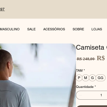
497
MASCULINO
SALE
ACESSÓRIOS
SOBRE
LOJAS
Camiseta 
R$ 
Preço
 R$ 248,00 
normal
TAM
*
P
M
G
GG
Quantidade
*