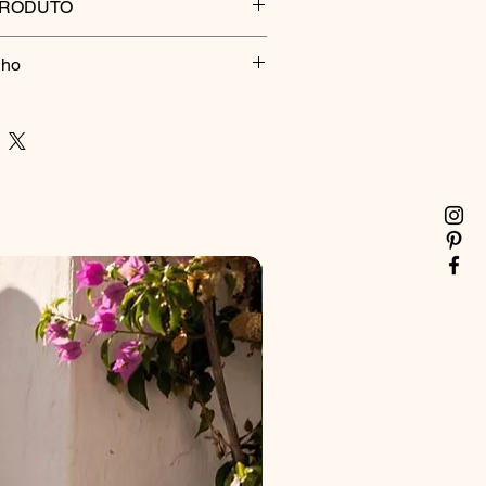
PRODUTO
nho
o
PEÇA
Comprimento 70 cm
Comprimento 72 cm
gua fria, não usar alvejante, secar à
Comprimento 74 cm
sar ferro diretamente sobre a estampa.
 Comprimento 76 cm