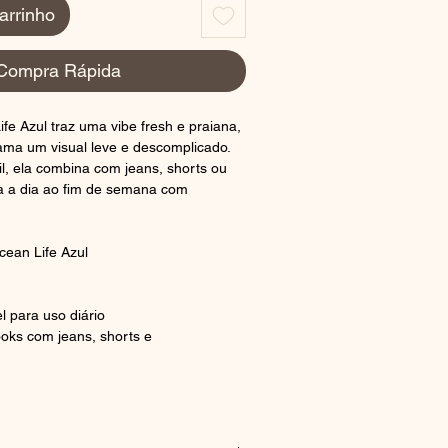
arrinho
Compra Rápida
fe Azul traz uma vibe fresh e praiana,
ama um visual leve e descomplicado.
il, ela combina com jeans, shorts ou
a a dia ao fim de semana com
ean Life Azul
l para uso diário
ooks com jeans, shorts e