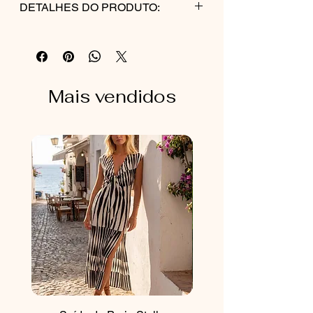
DETALHES DO PRODUTO:
COMPOSIÇÃO:
82% VISCOSE
13% LINHO
2% ELASTANO
Mais vendidos
2% ALGODÃO
1% POLIESTER
CUIDADOS COM A PEÇA:
Lavagem delicada à mão ou em ciclo
suave na máquina dentro de saquinho
protetor. Secar à sombra. Passar a ferro
em temperatura média.