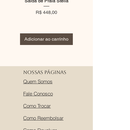
Saída de Praia Stella
Vestido Gypsy Pre
Preço
Preço normal
R$ 448,00
R$ 360,00
Adicionar ao carrinho
Adicionar ao carri
Nossas Páginas
Quem Somos
Fale Conosco
Como Trocar
Como Reembolsar