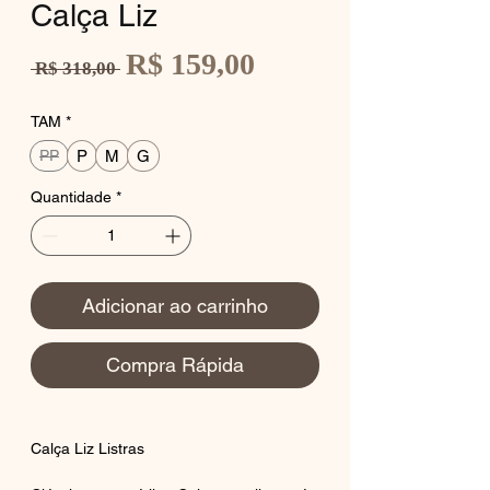
Calça Liz
Preço
R$ 159,00
Preço
 R$ 318,00 
promocional
normal
TAM
*
P
M
G
PP
Quantidade
*
Adicionar ao carrinho
Compra Rápida
Calça Liz Listras