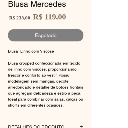
Blusa Mercedes
Preço
R$ 119,00
Preço
 R$ 238,00 
promocional
normal
Esgotado
Blusa Linho com Viscose
Blusa cropped confeccionada em tecido
de linho com viscose, proporcionando
frescor e conforto ao vestir. Possui
modelagem sem mangas, decote
arredondado e detalhe de botões frontais
que agregam delicadeza e estilo à peça.
Ideal para combinar com saias, calças ou
shorts em diferentes ocasiões.
DETALHES DO PRODUTO