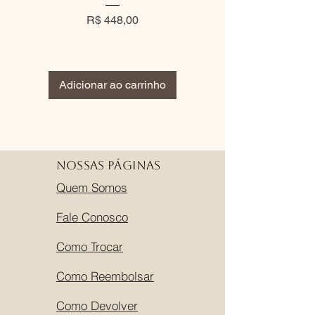
Preço
Preço normal
R$ 448,00
R$ 360,00
Adicionar ao carrinho
Adicionar ao carri
Nossas Páginas
Quem Somos
Fale Conosco
Como Trocar
Como Reembolsar
Como Devolver