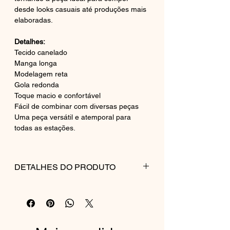
desde looks casuais até produções mais
elaboradas.
Detalhes:
Tecido canelado
Manga longa
Modelagem reta
Gola redonda
Toque macio e confortável
Fácil de combinar com diversas peças
Uma peça versátil e atemporal para
todas as estações.
DETALHES DO PRODUTO
COMPOSIÇÃO:
97% ALGODÃO
03% ELASTANO
CUIDADOS COM A PEÇA: