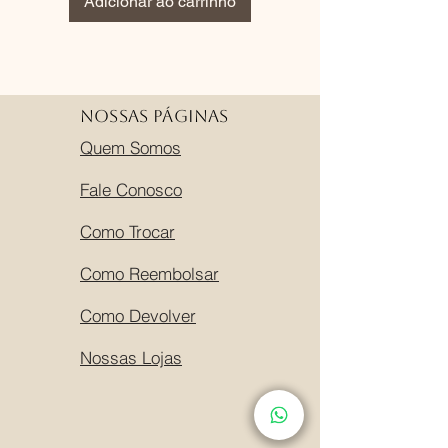
Adicionar ao carrinho
Adicionar ao carri
Nossas Páginas
Quem Somos
Fale Conosco
Como Trocar
Como Reembolsar
Como Devolver
Nossas Lojas