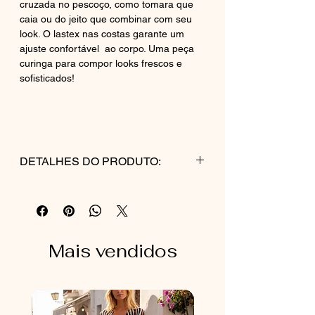
cruzada no pescoço, como tomara que
caia ou do jeito que combinar com seu
look. O lastex nas costas garante um
ajuste confortável ao corpo. Uma peça
curinga para compor looks frescos e
sofisticados!
DETALHES DO PRODUTO:
COMPOSIÇÃO:
55%LINHO
45% VISCOSE
.
Mais vendidos
CUIDADOS COM A PEÇA:
Lavagem delicada à mão ou em ciclo
suave na máquina dentro de saquinho
protetor. Secar à sombra. Passar a ferro