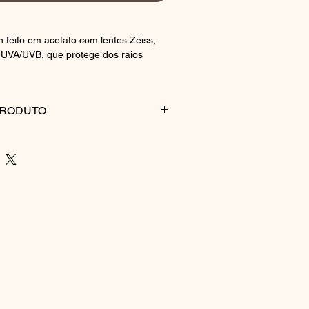
 feito em acetato com lentes Zeiss,
UVA/UVB, que protege dos raios
PRODUTO
l.
: Chapa de acetato