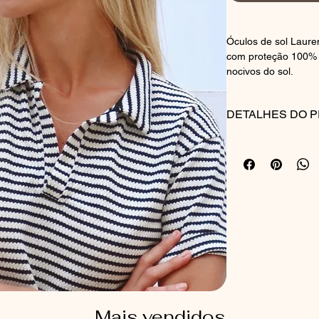
Óculos de sol Lauren
com proteção 100% 
nocivos do sol.
DETALHES DO 
Feito à mão no Brasi
Material da armação
Cor: Azul
Lentes: Zeiss
Mais vendidos